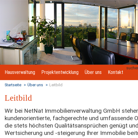
suche
Hausverwaltung
Projektentwicklung
Über uns
Kontakt
Startseite
>
Über uns
>
Leitbild
Leitbild
Wir bei NetNat Immobilienverwaltung GmbH stehen
kundenorientierte, fachgerechte und umfassende O
die stets höchsten Qualitätsansprüchen genügt un
Wertsicherung und -steigerung Ihrer Immobilie beit