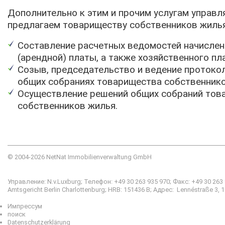
Дополнительно к этим и прочим услугам управ
предлагаем товариществу собственников жилья
Составление расчетных ведомостей начислен
(арендной) платы, а также хозяйственного пл
Созыв, председательство и ведение протоко
общих собраниях товарищества собственник
Осуществление решений общих собраний тов
собственников жилья.
© 2004-2026 NetNat Immobilienverwaltung GmbH
Управление: N.v.Luxburg; Телефон:
+49 30 263 935 970
; Факс: +49 30 263
Amtsgericht Berlin Charlottenburg; HRB: 151436 B; Адрес:
Lennéstraße 3
, 
Импрессум
поиск
Datenschutzerklärung